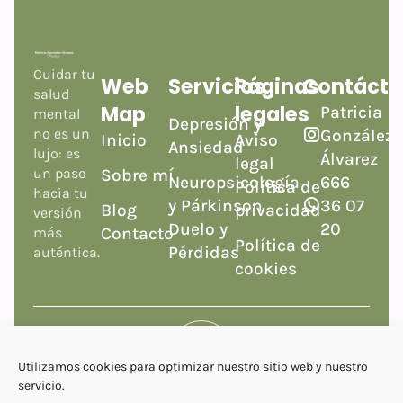
Cuidar tu
Web
Servicios
Páginas
Contáct
salud
Map
legales
Patricia
mental
Depresión y
González
no es un
Inicio
Aviso
Ansiedad
lujo: es
Álvarez
legal
Sobre mí
un paso
Neuropsicología
666
Política de
hacia tu
y Párkinson
36 07
Blog
privacidad
versión
Duelo y
20
Contacto
más
Política de
Pérdidas
auténtica.
cookies
Utilizamos cookies para optimizar nuestro sitio web y nuestro
servicio.