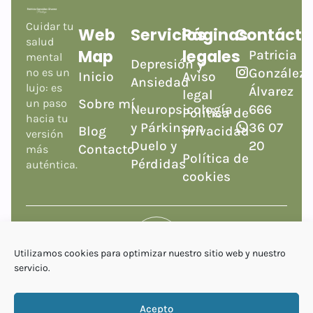
Cuidar tu
Web
Servicios
Páginas
Contáct
salud
Map
legales
Patricia
mental
Depresión y
González
no es un
Inicio
Aviso
Ansiedad
lujo: es
Álvarez
legal
Sobre mí
un paso
Neuropsicología
666
Política de
hacia tu
y Párkinson
36 07
Blog
privacidad
versión
Duelo y
20
Contacto
más
Política de
Pérdidas
auténtica.
cookies
Utilizamos cookies para optimizar nuestro sitio web y nuestro
servicio.
Patricia González Psicología 2026 © Todos Los
derechos Reservados
Acepto